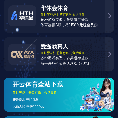
多终端互动体验。平台以稳定技术架构和合规体系赢得市场
认可，深受华体会体育官网用户喜爱。
技术驱动，性能优先
平台采用自研系统架构，持续优化加载速度与数据传
输流程，通过部署全球 CDN 加速节点，实现不同地
区高速访问与高并发下的稳定运行，全面提升用户操
作流畅度。
以信任构建口碑