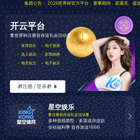
注册入口
全天更新 ·
华体会体育
赛事
实时同步
无论您身在何处，
华体会体育APP
为您带来高速、
高清、稳定的观赛体验。
下载客户端
网页端访问