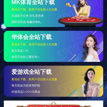
持续优化，数据驱动
平台基于用户行为分析，不断迭代功能细节与视觉交
互体验，结合 AI 智能算法与赛事数据，为用户提供
精准内容分发与个性化推荐，增强整体互动价值。
为什么全球用户都信赖华体会体育？
我们不仅是体育赛事数据平台，更是一站式的信
息服务提供商。从实时数据同步到安全机制建
设，再到用户服务体系，华体会体育始终致力于
为全球用户带来可靠、高效、便捷的综合体验。