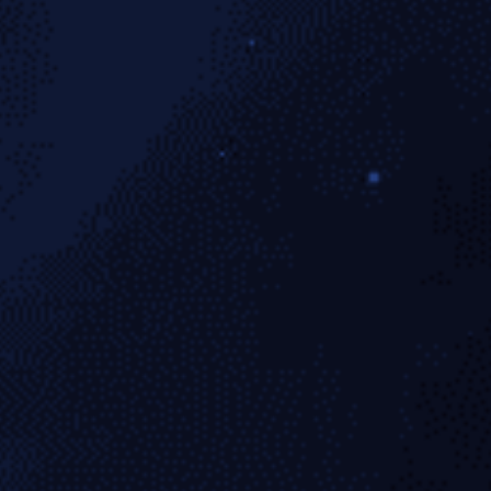
体育直播
涵盖足球、篮球、网球等项目的全球赛事直播，高清画
质、低延迟体验，适合追求流畅观赛的用户。