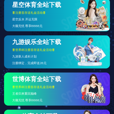
所有服务均基于合规化机制运营，平台数据透明、交
易流程规范，长期致力于构建高可信度生态系统，持
续服务全球数百万用户，树立良好品牌形象。
多语言，多区域
支持多语种界面与主流货币结算方式，华体会体育 已
服务覆盖东南亚、欧洲、中东等重点市场，具备全球
运营与本地适配的服务能力。